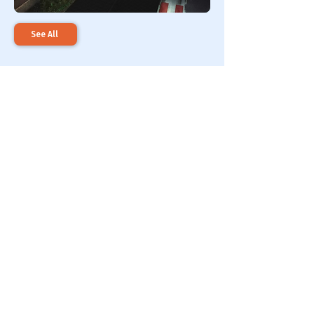
See All
Apa yang dikatakan klien
kami
Desain profesional untuk lampu
dermaga dan pelabuhan
PT Pelabuhan Indonesia (Persero)
Aldy