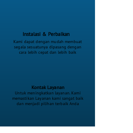
Instalasi & Perbaikan
Kami dapat dengan mudah membuat
segala sesuatunya dipasang dengan
cara lebih cepat dan lebih baik
Kontak Layanan
Untuk meningkatkan layanan. Kami
memastikan Layanan kami sangat baik
dan menjadi pilihan terbaik Anda